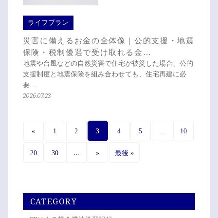
ライフプラン
災害に備えるお金の全体像｜公的支援・地震
保険・税制優遇で受け取れる金…
地震や台風などの自然災害で住宅が被災した場合、公的
支援制度と地震保険を組み合わせても、住宅再建に必
要…
2026.07.23
3
...
«
1
2
4
5
10
...
20
30
»
最後 »
CATEGORY