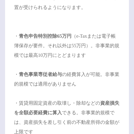
置が受けられるようになります。
・
青色申告特別控除65万円
（e-Taxまたは電子帳
簿保存が要件。それ以外は55万円）。非事業的規
模では最高10万円にとどまります
・
青色事業専従者給与
の経費算入が可能。非事業
的規模では適用がありません
・賃貸用固定資産の取壊し・除却などの
資産損失
を全額必要経費に算入
できる。非事業的規模で
は、資産損失を差し引く前の不動産所得の金額が
上限です