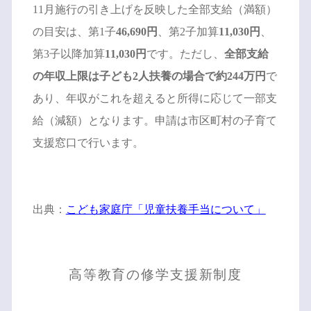
11月施行の引き上げを反映した全部支給（満額）
の目安は、第1子
46,690円
、第2子加算
11,030円
、
第3子以降加算
11,030円
です。ただし、
全部支給
の年収上限は子ども2人扶養の場合で約244万円
で
あり、年収がこれを超えると所得に応じて一部支
給（減額）となります。申請は市区町村の子育て
支援窓口で行います。
出典：
こども家庭庁「児童扶養手当について」
高等教育の修学支援新制度