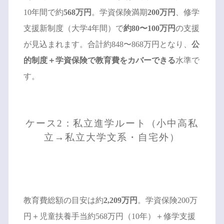
10年間で約
568万円
。学資保険満期
200万円
、修学
支援新制度（大学4年間）で
約80〜100万円
の支援
が見込まれます。合計約848〜868万円となり、
公
的制度＋学資保険で教育費をカバーできる
水準で
す。
ケース2：私立進学ルート（小中高私
立→私立大学文系・自宅外）
教育費総額の目安は約
2,209万円
。学資保険200万
円＋児童扶養手当約568万円（10年）＋修学支援