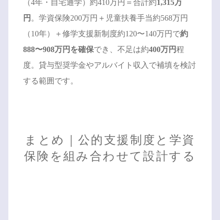
（4年・自宅通学）約410万円＝合計約
1,315万
円
。学資保険200万円＋児童扶養手当約568万円
（10年）＋修学支援新制度約120〜140万円で
約
888〜908万円を確保
でき、不足は約
400万円
程
度。貸与型奨学金やアルバイト収入で補填を検討
する範囲です。
まとめ｜公的支援制度と学資
保険を組み合わせて設計する