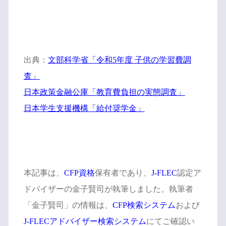
出典：
文部科学省「令和5年度 子供の学習費調
査」
日本政策金融公庫「教育費負担の実態調査」
日本学生支援機構「給付奨学金」
本記事は、
CFP資格
保有者であり、
J-FLEC
認定ア
ドバイザーの金子賢司が執筆しました。執筆者
「金子賢司」の情報は、
CFP検索システム
および
J-FLECアドバイザー検索システム
にてご確認い