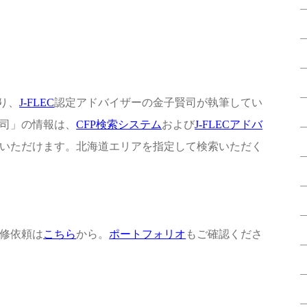
り、
J-FLEC
認定アドバイザーの金子賢司が執筆してい
司」の情報は、
CFP検索システム
および
J-FLECアドバ
いただけます。北海道エリアを指定して検索いただく
修依頼は
こちら
から。
ポートフォリオ
もご確認くださ