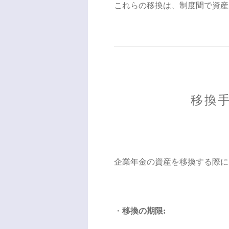
これらの移換は、制度間で資産
移換
企業年金の資産を移換する際に
・
移換の期限: