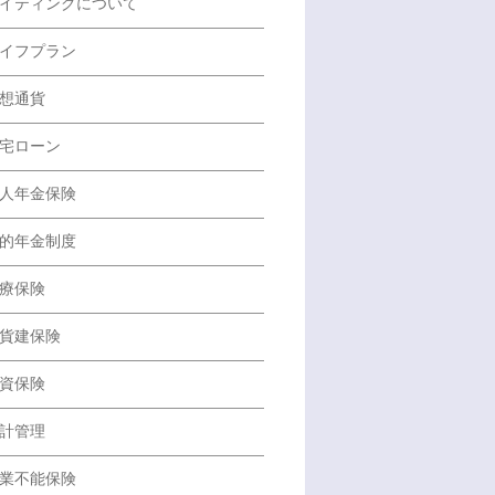
イティングについて
イフプラン
想通貨
宅ローン
人年金保険
的年金制度
療保険
貨建保険
資保険
計管理
業不能保険