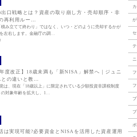
カ
Aの出口戦略とは？資産の取り崩し方・売却順序・非
の再利用ルー…
が
は「積み立てて終わり」ではなく、いつ・どのように売却するかが
セ
を左右します。金融庁の調…
3
テ
ニ
26年度改正】18歳未満も「新NISA」解禁へ｜ジュニ
フ
SAとの違いと教…
フ
党は、現在「18歳以上」に限定されている少額投資非課税制度
A）の対象年齢を拡大し、1…
プ
ブ
ポ
活は実現可能?必要資金とNISAを活用した資産運用