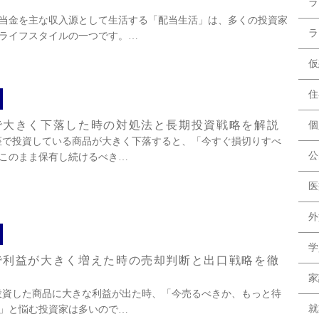
ラ
当金を主な収入源として生活する「配当生活」は、多くの投資家
ラ
ライフスタイルの一つです。…
仮
住
Aで大きく下落した時の対処法と長期投資戦略を解説
個
口座で投資している商品が大きく下落すると、「今すぐ損切りすべ
公
このまま保有し続けるべき…
医
外
学
Aで利益が大きく増えた時の売却判断と出口戦略を徹
家
で投資した商品に大きな利益が出た時、「今売るべきか、もっと待
就
」と悩む投資家は多いので…