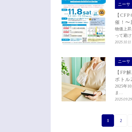
ニーサ
【CFP
催！〜
物価上昇
って避け
2025.10.11
ニーサ
【FP
ボトル
2025
ま…
2025.09.29
1
2