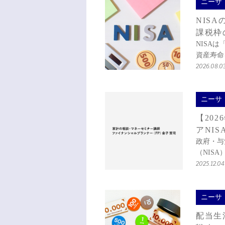
ニーサ
NIS
課税枠
NISA
資産寿命
2026.08.0
ニーサ
【20
アNI
政府・与
（NIS
2025.12.04
ニーサ
配当生