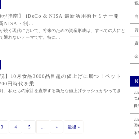
税
®が指南】 iDeCo & NISA 最新活用術セミナー開
自
新NISA・制…
資
が続く現代において、将来のための資産形成は、すべての人にと
て通れないテーマです。特に…
資
金
解説】10月食品3000品目超の値上げに勝つ！ペット
N
200円時代を乗…
年10月、私たちの家計を直撃する新たな値上げラッシュがやってき
202
つ
費
202
医
...
3
4
5
»
最後 »
る