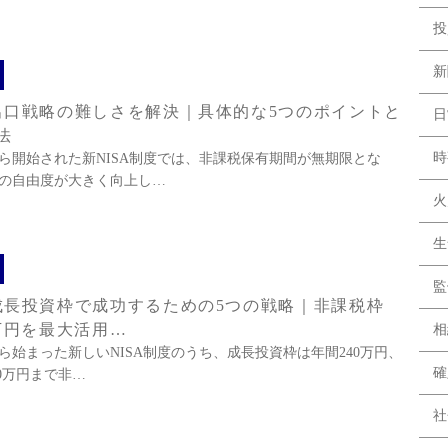
投
新
A出口戦略の難しさを解決｜具体的な5つのポイントと
日
法
時
年から開始された新NISA制度では、非課税保有期間が無期限とな
の自由度が大きく向上し…
火
生
監
A成長投資枠で成功するための5つの戦略｜非課税枠
0万円を最大活用…
相
年から始まった新しいNISA制度のうち、成長投資枠は年間240万円、
確
00万円まで非…
社