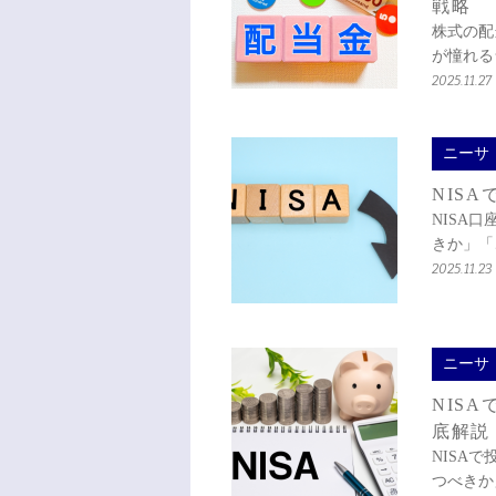
戦略
株式の配
が憧れる
2025.11.27
ニーサ
NIS
NISA
きか」「
2025.11.23
ニーサ
NIS
底解説
NISA
つべきか