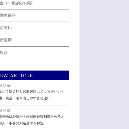
金（一般的な内容）
動車保険
産運用
産運用
投資
EW ARTICLE
6.08.06
みたて投資枠と変額保険はどっちがいい？
用・税金・引き出しやすさの違い
6.08.05
療保険は必要か？高額療養費制度から考え
加入・不要の判断基準を解説