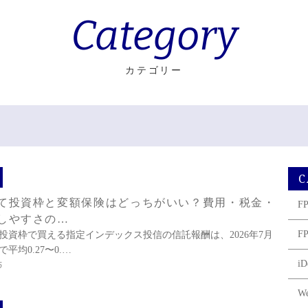
Category
カテゴリー
C
て投資枠と変額保険はどっちがいい？費用・税金・
F
しやすさの…
F
投資枠で買える指定インデックス投信の信託報酬は、2026年7月
で平均0.27〜0.…
iD
6
W