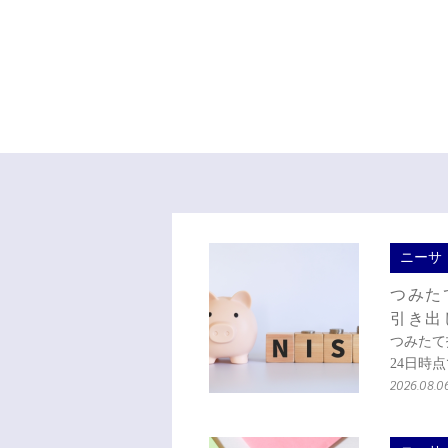
ニーサ
つみた
引き出
つみたて
24日時点
2026.08.0