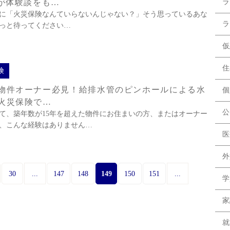
Pが体験談をも…
ラ
に「火災保険なんていらないんじゃない？」そう思っているあな
ラ
っと待ってください…
仮
住
険
物件オーナー必見！給排水管のピンホールによる水
個
火災保険で…
公
て、築年数が15年を超えた物件にお住まいの方、またはオーナー
、こんな経験はありません…
医
外
...
149
...
30
147
148
150
151
学
家
就