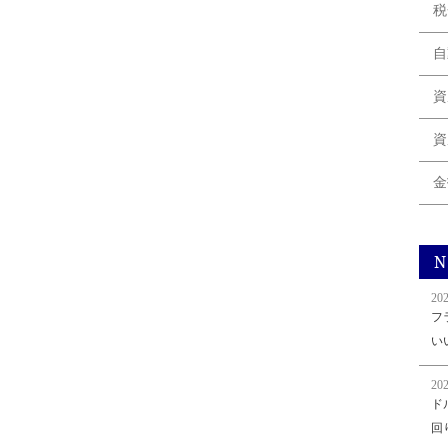
税
自
資
資
金
N
202
フ
い
202
ド
回