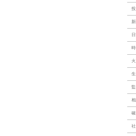
投
新
日
時
火
生
監
相
確
社