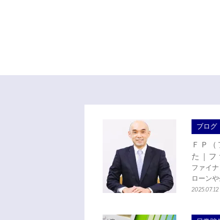
ブログ
ＦＰ（
た｜フ
ファイナ
ローンや
2025.07.12