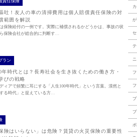
償責任保険
カ
嘔吐！友人の車の清掃費用は個人賠償責任保険の対
償範囲を解説
が
は保険給付の一例です。実際に補償されるかどうかは、事故の状
セ
ら保険会社が総合的に判断す…
テ
ニ
プラン
00年時代とは？長寿社会を生き抜くための働き方・
フ
学びの戦略
フ
ディアで頻繁に耳にする「人生100年時代」という言葉。漠然と
する時代」と捉えている方…
プ
ブ
険
ポ
保険はいらない」は危険？賃貸の火災保険の重要性