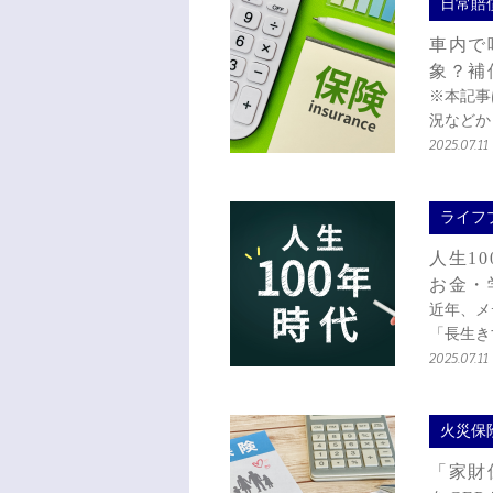
日常賠
車内で
象？補
※本記事
況などか
2025.07.11
ライフ
人生1
お金・
近年、メ
「長生き
2025.07.11
火災保
「家財