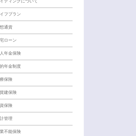
イティングについて
イフプラン
想通貨
宅ローン
人年金保険
的年金制度
療保険
貨建保険
資保険
計管理
業不能保険