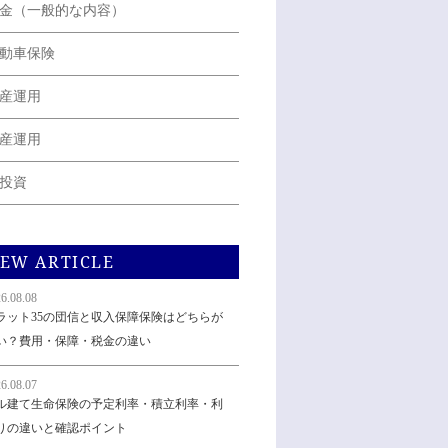
金（一般的な内容）
動車保険
産運用
産運用
投資
EW ARTICLE
6.08.08
ラット35の団信と収入保障保険はどちらが
い？費用・保障・税金の違い
6.08.07
ル建て生命保険の予定利率・積立利率・利
りの違いと確認ポイント