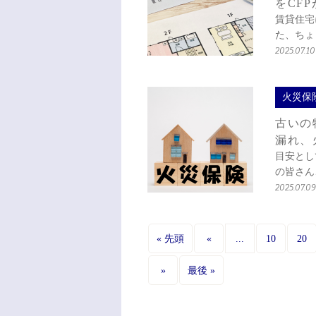
をCF
賃貸住宅
た、ちょ
2025.07.10
火災保
古いの
漏れ、
目安とし
の皆さん
2025.07.09
...
« 先頭
«
10
20
»
最後 »