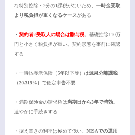
な特別控除・2分の1課税がないため、
一時金受取
より税負担が重くなるケース
がある
・
契約者≠受取人の場合は贈与税
。基礎控除110万
円と小さく税負担が重い。契約形態を事前に確認
する
・一時払養老保険（5年以下等）は
源泉分離課税
（20.315%）
で確定申告不要
・満期保険金の請求権は
満期日から3年で時効
。
速やかに手続きする
・据え置きの利率は極めて低い。
NISAでの運用