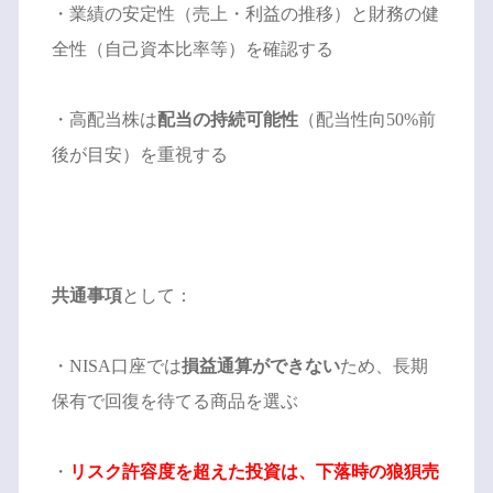
・業績の安定性（売上・利益の推移）と財務の健
全性（自己資本比率等）を確認する
・高配当株は
配当の持続可能性
（配当性向50%前
後が目安）を重視する
共通事項
として：
・NISA口座では
損益通算ができない
ため、長期
保有で回復を待てる商品を選ぶ
・
リスク許容度を超えた投資は、下落時の狼狽売