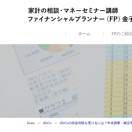
ホーム
FPのご紹
home
iDeCo
iDeCoの掛金控除を受けるには？年末調整・確