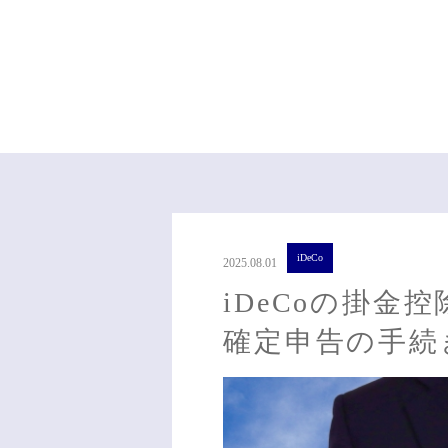
iDeCo
2025.08.01
iDeCoの掛金
確定申告の手続