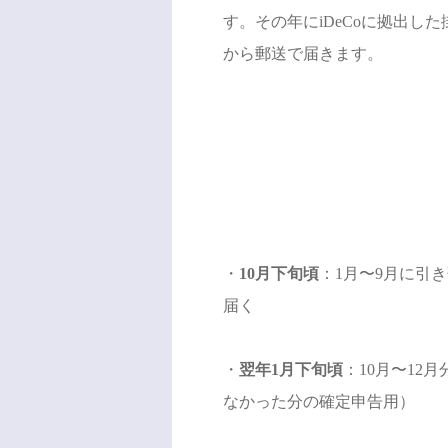
す。その年にiDeCoに拠出
から郵送で届きます。
・
10月下旬頃
：1月〜9月に引
届く
・
翌年1月下旬頃
：10月〜1
なかった分の確定申告用）