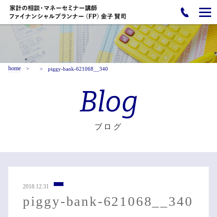
home
piggy-bank-621068__340
Blog
ブログ
2018.12.31
piggy-bank-621068__340