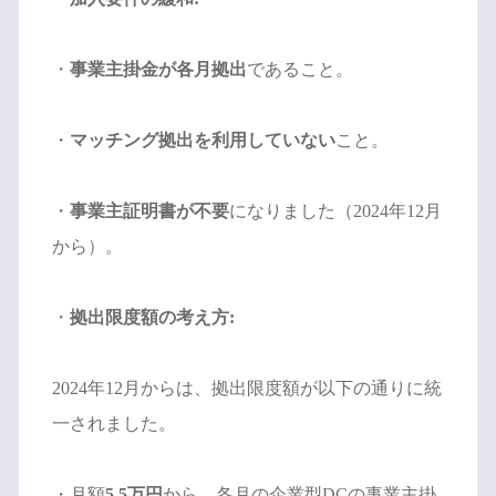
・
事業主掛金が各月拠出
であること。
・
マッチング拠出を利用していない
こと。
・
事業主証明書が不要
になりました（2024年12月
から）。
・
拠出限度額の考え方:
2024年12月からは、拠出限度額が以下の通りに統
一されました。
・月額
5.5万円
から、各月の企業型DCの事業主掛