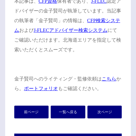
本記事は、
CFP資格
保有者であり、
J-FLEC
認定ア
ドバイザーの金子賢司が執筆しています。当記事
の執筆者「金子賢司」の情報は、
CFP検索システ
ム
および
J-FLECアドバイザー検索システム
にて
ご確認いただけます。北海道エリアを指定して検
索いただくとスムーズです。
金子賢司へのライティング・監修依頼は
こちら
か
ら。
ポートフォリオ
もご確認ください。
前ページ
一覧へ戻る
次ページ