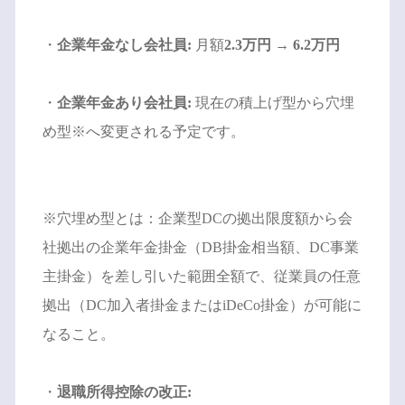
・
企業年金なし会社員:
月額
2.3万円
→
6.2万円
・
企業年金あり会社員:
現在の積上げ型から穴埋
め型※へ変更される予定です。
※穴埋め型とは：企業型DCの拠出限度額から会
社拠出の企業年金掛金（DB掛金相当額、DC事業
主掛金）を差し引いた範囲全額で、従業員の任意
拠出（DC加入者掛金またはiDeCo掛金）が可能に
なること。
・
退職所得控除の改正: