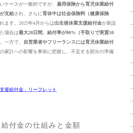
いケースが一般的ですが、
雇用保険から育児休業給付
）が支給
され、さらに
育休中は社会保険料（健康保険
れます。2025年4月からは
出生後休業支援給付金
が新設
た場合は
最大28日間、給付率が80%（手取りで実質10
。一方で、
自営業者やフリーランスには育児休業給付
の家計への影響を事前に把握し、不足する部分の準備
支援給付金」リーフレット
業給付金の仕組みと金額