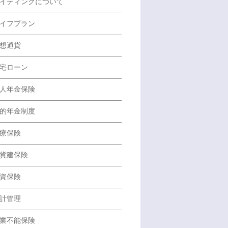
イティングについて
イフプラン
想通貨
宅ローン
人年金保険
的年金制度
療保険
貨建保険
資保険
計管理
業不能保険