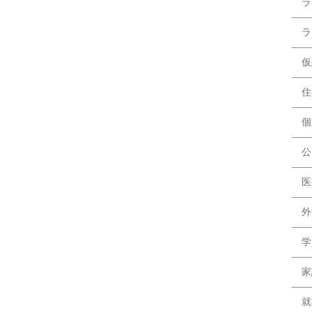
ラ
ラ
仮
住
個
公
医
外
学
家
就