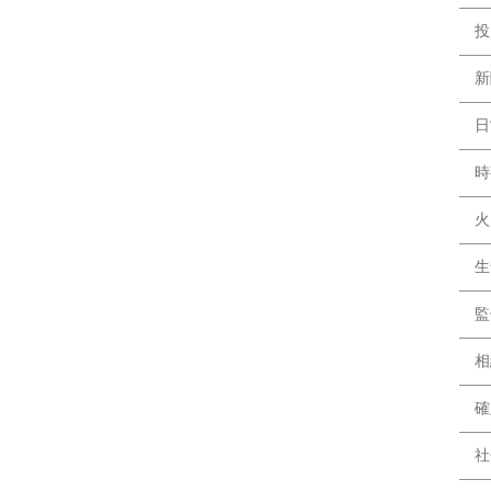
投
新
日
時
火
生
監
相
確
社