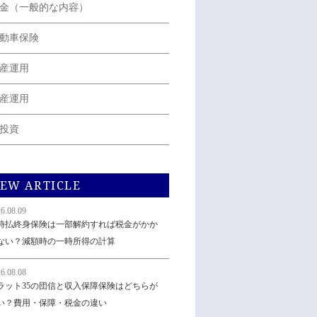
金（一般的な内容）
動車保険
産運用
産運用
投資
EW ARTICLE
6.08.09
時払終身保険は一部解約すれば税金がかか
ない？減額時の一時所得の計算
6.08.08
ラット35の団信と収入保障保険はどちらが
い？費用・保障・税金の違い