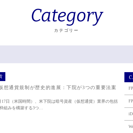
Category
カテゴリー
C
貨
仮想通貨規制が歴史的進展：下院が3つの重要法案
F
F
年7月17日（米国時間）、米下院は暗号資産（仮想通貨）業界の包括
枠組みを構築する3つ…
iD
W