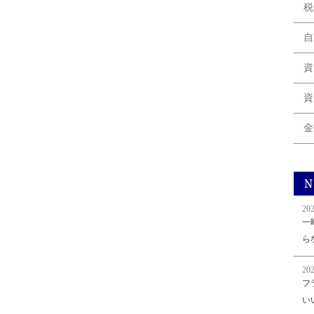
税
自
資
資
金
N
202
一
ら
202
フ
い