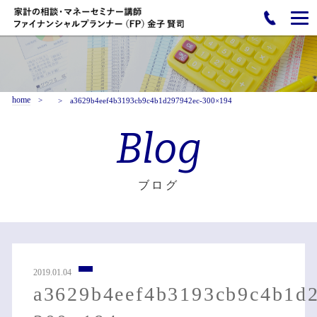
home
a3629b4eef4b3193cb9c4b1d297942ec-300×194
Blog
ブログ
2019.01.04
a3629b4eef4b3193cb9c4b1d