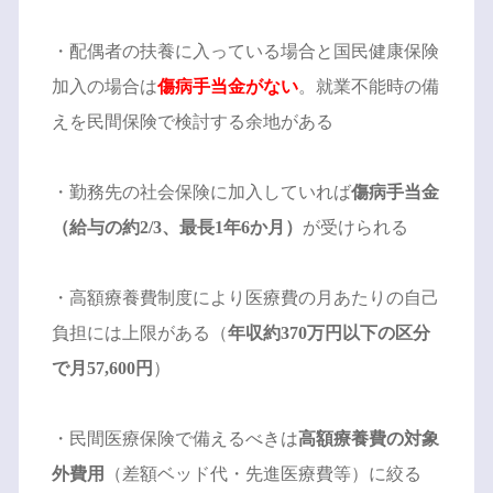
・配偶者の扶養に入っている場合と国民健康保険
加入の場合は
傷病手当金がない
。就業不能時の備
えを民間保険で検討する余地がある
・勤務先の社会保険に加入していれば
傷病手当金
（給与の約2/3、最長1年6か月）
が受けられる
・高額療養費制度により医療費の月あたりの自己
負担には上限がある（
年収約370万円以下の区分
で月57,600円
）
・民間医療保険で備えるべきは
高額療養費の対象
外費用
（差額ベッド代・先進医療費等）に絞る