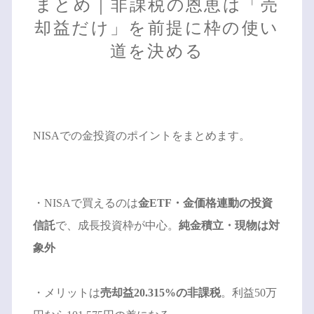
まとめ｜非課税の恩恵は「売
却益だけ」を前提に枠の使い
道を決める
NISAでの金投資のポイントをまとめます。
・NISAで買えるのは
金ETF・金価格連動の投資
信託
で、成長投資枠が中心。
純金積立・現物は対
象外
・メリットは
売却益20.315%の非課税
。利益50万