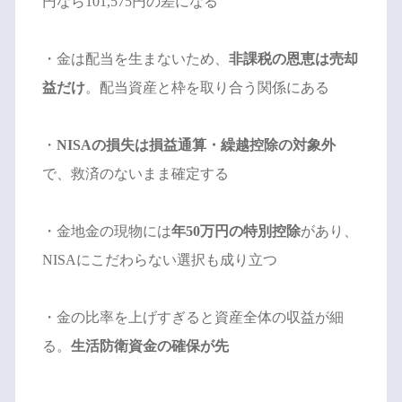
円なら101,575円の差になる
・金は配当を生まないため、
非課税の恩恵は売却
益だけ
。配当資産と枠を取り合う関係にある
・
NISAの損失は損益通算・繰越控除の対象外
で、救済のないまま確定する
・金地金の現物には
年50万円の特別控除
があり、
NISAにこだわらない選択も成り立つ
・金の比率を上げすぎると資産全体の収益が細
る。
生活防衛資金の確保が先