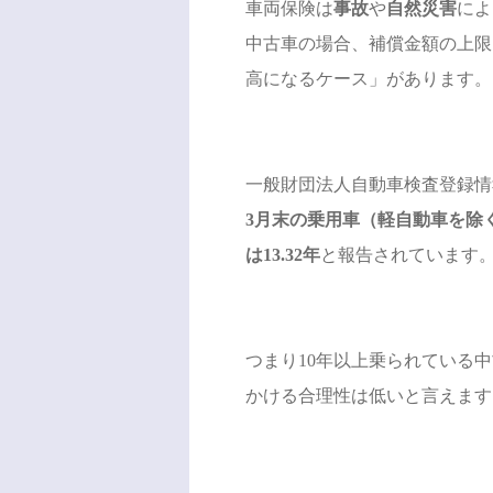
車両保険は
事故
や
自然災害
によ
中古車の場合、補償金額の上限
高になるケース」があります。
一般財団法人自動車検査登録情報
3月末の乗用車（軽自動車を除く
は13.32年
と報告されています
つまり10年以上乗られている
かける合理性は低いと言えます