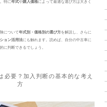
。特に
年式
や
購入価格
によって最適な選び方は大きく
険について
年式別・価格別の選び方
を解説し、さらに
ション活用法
にも触れます。読めば、自分の中古車に
的に判断できるでしょう。
は必要？加入判断の基本的な考え
方