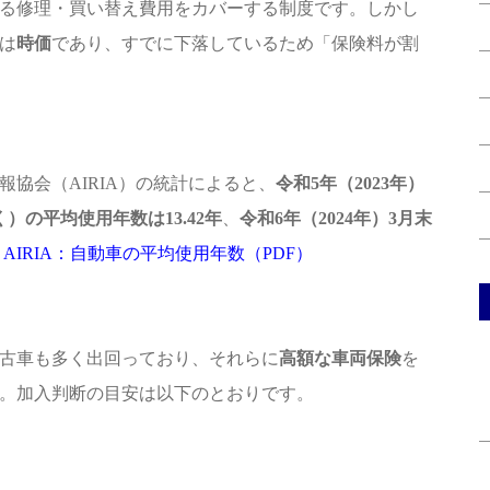
る修理・買い替え費用をカバーする制度です。しかし
は
時価
であり、すでに下落しているため「保険料が割
協会（AIRIA）の統計によると、
令和5年（2023年）
）の平均使用年数は13.42年
、
令和6年（2024年）3月末
。
AIRIA：自動車の平均使用年数（PDF）
中古車も多く出回っており、それらに
高額な車両保険
を
。加入判断の目安は以下のとおりです。