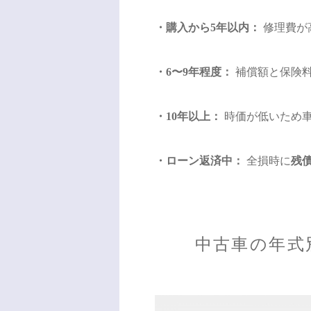
・購入から5年以内：
修理費が
・6〜9年程度：
補償額と保険
・10年以上：
時価が低いため
・ローン返済中：
全損時に
残
中古車の年式