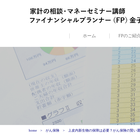
ホーム
FPのご紹
home
がん保険
上皮内新生物の保障は必要？がん保険の賢い