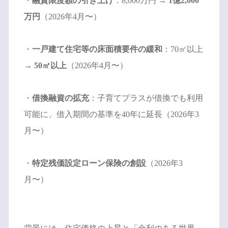
・
融資限度額の引き上げ
：8,000万円 →
1億2,000
万円
（2026年4月〜）
・
一戸建て住宅等の床面積要件の緩和
：70㎡以上
→
50㎡以上
（2026年4月〜）
・
借換融資の拡充
：子育てプラスが借換でも利用
可能に、借入期間の基準を40年に延長（2026年3
月〜）
・
特定残価設定ローン保険の創設
（2026年3
月〜）