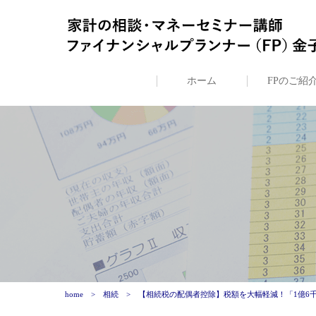
ホーム
FPのご紹
home
相続
【相続税の配偶者控除】税額を大幅軽減！「1億6