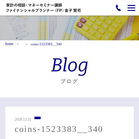
home
coins-1523383__340
Blog
ブログ
2018.12.31
coins-1523383__340