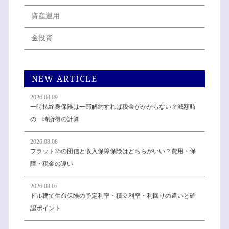
資産運用
金投資
NEW ARTICLE
2026.08.09
一時払終身保険は一部解約すれば税金がかからない？減額時
の一時所得の計算
2026.08.08
フラット35の団信と収入保障保険はどちらがいい？費用・保
障・税金の違い
2026.08.07
ドル建て生命保険の予定利率・積立利率・利回りの違いと確
認ポイント