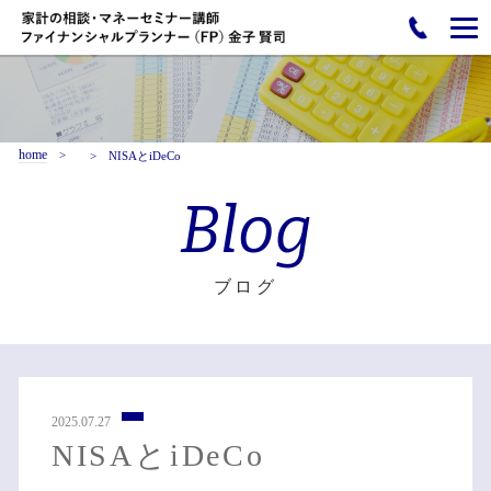
home
NISAとiDeCo
Blog
ブログ
2025.07.27
NISAとiDeCo