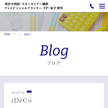
home
iDeCo
Blog
ブログ
2025.07.26
iDeCo