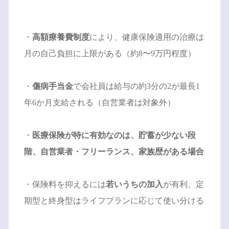
・
高額療養費制度
により、健康保険適用の治療は
月の自己負担に上限がある（約8〜9万円程度）
・
傷病手当金
で会社員は給与の約3分の2が最長1
年6か月支給される（自営業者は対象外）
・
医療保険が特に有効なのは、貯蓄が少ない段
階、自営業者・フリーランス、家族歴がある場合
・保険料を抑えるには
若いうちの加入
が有利。定
期型と終身型はライフプランに応じて使い分ける