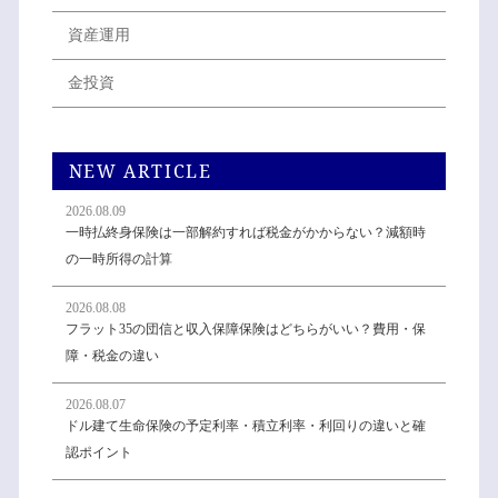
資産運用
金投資
NEW ARTICLE
2026.08.09
一時払終身保険は一部解約すれば税金がかからない？減額時
の一時所得の計算
2026.08.08
フラット35の団信と収入保障保険はどちらがいい？費用・保
障・税金の違い
2026.08.07
ドル建て生命保険の予定利率・積立利率・利回りの違いと確
認ポイント