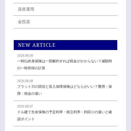
資産運用
金投資
NEW ARTICLE
2026.08.09
一時払終身保険は一部解約すれば税金がかからない？減額時
の一時所得の計算
2026.08.08
フラット35の団信と収入保障保険はどちらがいい？費用・保
障・税金の違い
2026.08.07
ドル建て生命保険の予定利率・積立利率・利回りの違いと確
認ポイント