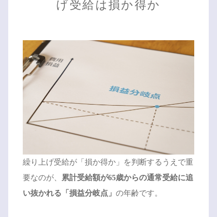
げ受給は損か得か
繰り上げ受給が「損か得か」を判断するうえで重
要なのが、
累計受給額が65歳からの通常受給に追
い抜かれる「損益分岐点」
の年齢です。