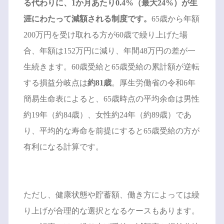
る代わりに、1か月あたり0.4%（最大24%）が生
涯にわたって減額される制度です。
65歳から年額
200万円を受け取れる方が60歳で繰り上げた場
合、年額は152万円に減り、年間48万円の差が一
生続きます。60歳受給と65歳受給の累計額が逆転
する損益分岐点は
約81歳
。厚生労働省の令和6年
簡易生命表によると、65歳時点の平均余命は男性
約19年（約84歳）、女性約24年（約89歳）であ
り、平均的な寿命を前提にすると65歳受給の方が
有利になる計算です。
ただし、健康状態や貯蓄額、働き方によっては繰
り上げが合理的な選択となるケースもあります。