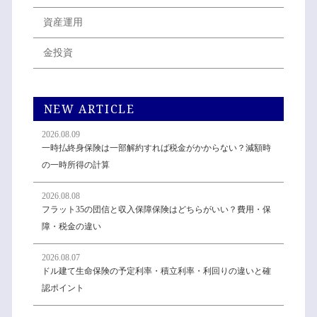
資産運用
金投資
NEW ARTICLE
2026.08.09
一時払終身保険は一部解約すれば税金がかからない？減額時
の一時所得の計算
2026.08.08
フラット35の団信と収入保障保険はどちらがいい？費用・保
障・税金の違い
2026.08.07
ドル建て生命保険の予定利率・積立利率・利回りの違いと確
認ポイント